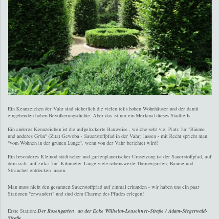
Ein Kennzeichen der Vahr sind sicherlich die vielen teils hohen Wohnhäuser und der damit
eingehenden hohen Bevölkerungsdichte. Aber das ist nur ein Merkmal dieses Stadtteils.
Ein anderes Kennzeichen ist die aufgelockerte Bauweise , welche sehr viel Platz für "Bäume
und anderes Grün" (Zitat Gewoba - Sauerstoffpfad in der Vahr) lassen - mit Recht spricht man
"vom Wohnen in der grünen Lunge", wenn von der Vahr berichtet wird!
Ein besonderes Kleinod städtischer und gartenplanerischer Umsetzung ist der Sauerstoffpfad, auf
dem sich auf zirka fünf Kilometer Länge viele sehenswerte Themengärten, Bäume und
Sträucher entdecken lassen.
Man muss nicht den gesamten Sauerstoffpfad auf einmal erkunden - wir haben uns ein paar
Stationen "erwandert" und sind dem Charme des Pfades erlegen!
Erste Station:
Der Rosengarten an der Ecke Wilhelm-Leuschner-Straße / Adam-Stegerwald-
Straße