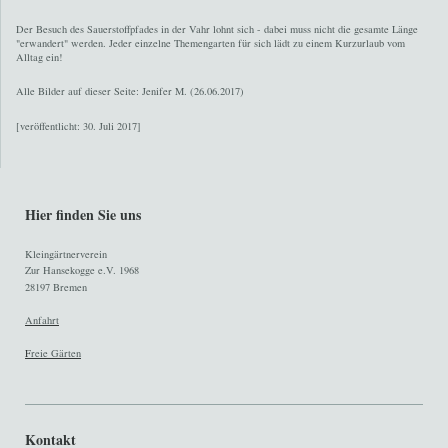
Der Besuch des Sauerstoffpfades in der Vahr lohnt sich - dabei muss nicht die gesamte Länge
"erwandert" werden. Jeder einzelne Themengarten für sich lädt zu einem Kurzurlaub vom
Alltag ein!
Alle Bilder auf dieser Seite: Jenifer M. (26.06.2017)
[veröffentlicht: 30.
Juli 2017]
Hier finden Sie uns
Kleingärtnerverein
Zur Hansekogge e.V. 1968
28197 Bremen
Anfahrt
F
reie Gärten
Kontakt