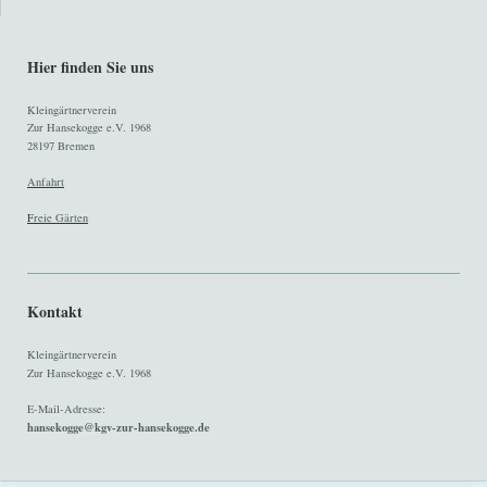
Hier finden Sie uns
Kleingärtnerverein
Zur Hansekogge e.V. 1968
28197 Bremen
Anfahrt
F
reie Gärten
Kontakt
Kleingärtnerverein
Zur Hansekogge e.V. 1968
E-Mail-Adresse:
hansekogge@kgv-zur-hansekogge.de