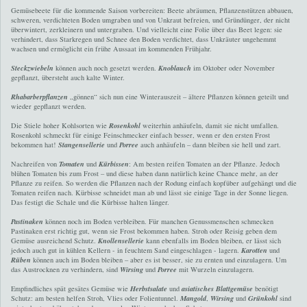
Gemüsebeete für die kommende Saison vorbereiten: Beete abräumen, Pflanzenstützen abbauen,
schweren, verdichteten Boden umgraben und von Unkraut befreien, und Gründünger, der nicht
überwintert, zerkleinern und untergraben. Und vielleicht eine Folie über das Beet legen: sie
verhindert, dass Starkregen und Schnee den Boden verdichtet, dass Unkräuter ungehemmt
wachsen und ermöglicht ein frühe Aussaat im kommenden Frühjahr.
Steckzwiebeln
können auch noch gesetzt werden.
Knoblauch
im Oktober oder November
gepflanzt, übersteht auch kalte Winter.
Rhabarberpflanzen
„gönnen“ sich nun eine Winterauszeit – ältere Pflanzen können geteilt und
wieder gepflanzt werden.
Die Stiele hoher Kohlsorten wie
Rosenkohl
weiterhin anhäufeln, damit sie nicht umfallen.
Rosenkohl schmeckt für einige Feinschmecker einfach besser, wenn er den ersten Frost
bekommen hat!
Stangensellerie
und
Porree
auch anhäufeln – dann bleiben sie hell und zart.
Nachreifen von
Tomaten
und
Kürbissen
: Am besten reifen Tomaten an der Pflanze. Jedoch
blühen Tomaten bis zum Frost – und diese haben dann natürlich keine Chance mehr, an der
Pflanze zu reifen. So werden die Pflanzen nach der Rodung einfach kopfüber aufgehängt und die
Tomaten reifen nach. Kürbisse schneidet man ab und lässt sie einige Tage in der Sonne liegen.
Das festigt die Schale und die Kürbisse halten länger.
Pastinaken
können noch im Boden verbleiben. Für manchen Genussmenschen schmecken
Pastinaken erst richtig gut, wenn sie Frost bekommen haben. Stroh oder Reisig geben dem
Gemüse ausreichend Schutz.
Knollensellerie
kann ebenfalls im Boden bleiben, er lässt sich
jedoch auch gut in kühlen Kellern - in feuchtem Sand eingeschlagen - lagern.
Karotten
und
Rüben
können auch im Boden bleiben – aber es ist besser, sie zu ernten und einzulagern. Um
das Austrocknen zu verhindern, sind
Wirsing
und
Porree
mit Wurzeln einzulagern.
Empfindliches spät gesätes Gemüse wie
Herbstsalate
und
asiatisches Blattgemüse
benötigt
Schutz: am besten helfen Stroh, Vlies oder Folientunnel.
Mangold
,
Wirsing
und
Grünkohl
sind