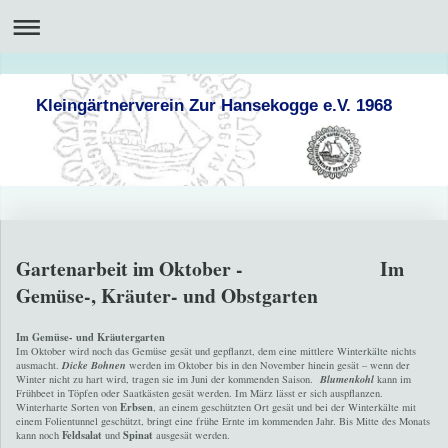
Kleingärtnerverein Zur Hansekogge e.V. 1968
Gartenarbeit im Oktober - Im
Gemüse-, Kräuter- und Obstgarten
Im Gemüse- und Kräutergarten
Im Oktober wird noch das Gemüse gesät und gepflanzt, dem eine mittlere Winterkälte nichts
ausmacht.
Dicke Bohnen
werden im Oktober bis in den November hinein gesät – wenn der
Winter nicht zu hart wird, tragen sie im Juni der kommenden Saison.
Blumenkohl
kann im
Frühbeet in Töpfen oder Saatkästen gesät werden. Im März lässt er sich auspflanzen.
Erbsen
Winterharte Sorten von
, an einem geschützten Ort gesät und bei der Winterkälte mit
einem Folientunnel geschützt, bringt eine frühe Ernte im kommenden Jahr. Bis Mitte des Monats
Feldsalat
Spinat
kann noch
und
ausgesät werden.