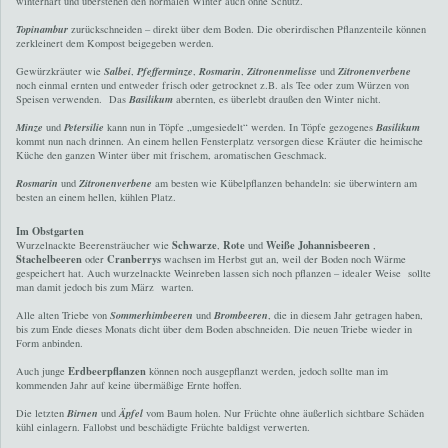
winterhart und überstehen den normalen Winter auch ohne Schutz.
Topinambur
zurückschneiden – direkt über dem Boden. Die oberirdischen Pflanzenteile können
zerkleinert dem Kompost beigegeben werden.
Gewürzkräuter wie
Salbei
,
Pfefferminze
,
Rosmarin
,
Zitronenmelisse
und
Zitronenverbene
noch einmal ernten und entweder frisch oder getrocknet z.B. als Tee oder zum Würzen von
Speisen verwenden. Das
Basilikum
abernten, es überlebt draußen den Winter nicht.
Minze
und
Petersilie
kann nun in Töpfe „umgesiedelt“ werden. In Töpfe gezogenes
Basilikum
kommt nun nach drinnen. An einem hellen Fensterplatz versorgen diese Kräuter die heimische
Küche den ganzen Winter über mit frischem, aromatischen Geschmack.
Rosmarin
und
Zitronenverbene
am besten wie Kübelpflanzen behandeln: sie überwintern am
besten an einem hellen, kühlen Platz.
Im Obstgarten
Schwarze
Rote
Weiße Johannisbeeren
Wurzelnackte Beerensträucher wie
,
und
,
Stachelbeeren
Cranberrys
oder
wachsen im Herbst gut an, weil der Boden noch Wärme
gespeichert hat. Auch wurzelnackte Weinreben lassen sich noch pflanzen – idealer Weise sollte
man damit jedoch bis zum März warten.
Alle alten Triebe von
Sommerhimbeeren
und
Brombeeren
, die in diesem Jahr getragen haben,
bis zum Ende dieses Monats dicht über dem Boden abschneiden. Die neuen Triebe wieder in
Form anbinden.
Erdbeerpflanzen
Auch junge
können noch ausgepflanzt werden, jedoch sollte man im
kommenden Jahr auf keine übermäßige Ernte hoffen.
Die letzten
Birnen
und
Äpfel
vom Baum holen. Nur Früchte ohne äußerlich sichtbare Schäden
kühl einlagern. Fallobst und beschädigte Früchte baldigst verwerten.