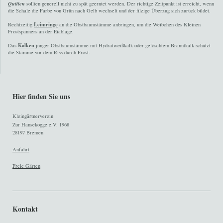
Quitten
sollten generell nicht zu spät geerntet werden. Der richtige Zeitpunkt ist erreicht, wenn
die Schale die Farbe von Grün nach Gelb wechselt und der filzige Überzug sich zurück bildet.
Leimringe
Rechtzeitig
an die Obstbaumstämme anbringen, um die Weibchen des Kleinen
Frostspanners an der Eiablage.
Kalken
Das
junger Obstbaumstämme mit Hydratweißkalk oder gelöschtem Branntkalk schützt
die Stämme vor dem Riss durch Frost.
Hier finden Sie uns
Kleingärtnerverein
Zur Hansekogge e.V. 1968
28197 Bremen
Anfahrt
F
reie Gärten
Kontakt