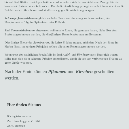
bis auf fünf Blätter zurückgeschnitten werden, sofern sich daraus nicht neue Zweige für die
kommende Saison entwickeln sollen. Durch die Auslichtung gelangt vermehrt Sonnenlicht an die
Früchte – sie reifen besser und sind besser gegen Krankheiten gewappnet.
Schwarze Johannisbeeren
gleich nach der Ernte nur ein wenig zurückschneiden, der
Hauptschnitt erfolgt im Spätwinter oder Frühjahr.
Sind
Sommerhimbeeren
abgeerntet, sollten alle Ruten, die getragen haben, dicht über dem
Boden abgeschnitten werden, die diesjährigen Ruten bindet man am Besten an.
Diesjährige Triebe der
Brombeeren
, die keine Früchte tragen, anbinden. Nach der Ernte im
Herbst (bzw. im zeitigen Frühjahr) sollten alle alten Ruten abgeschnitten werden.
Wenn trotz des natürlichen Fruchtfalls im Juni
Apfel-
und
Birnbaum
noch überreich tragen,
sollte man sich nicht scheuen, Früchte auszudünnen, damit die am Ast verbliebenen Früchte zu
guter Größe wachsen.
Nach der Ernte können
Pflaumen
und
Kirschen
geschnitten
werden.
Hier finden Sie uns
Kleingärtnerverein
Zur Hansekogge e.V. 1968
28197 Bremen