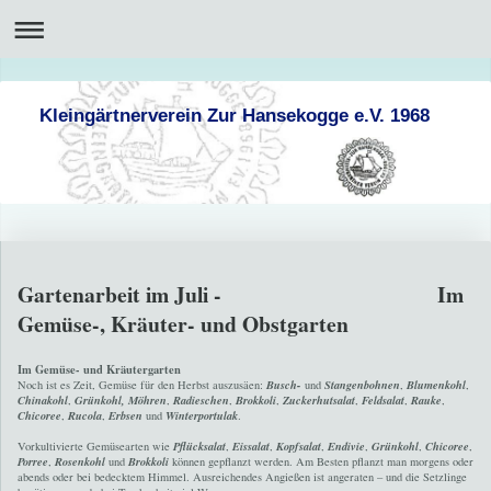
Kleingärtnerverein Zur Hansekogge e.V. 1968
Gartenarbeit im Juli - Im
Gemüse-, Kräuter- und Obstgarten
Im Gemüse- und Kräutergarten
Noch ist es Zeit, Gemüse für den Herbst auszusäen:
Busch-
und
Stangenbohnen
,
Blumenkohl
,
Chinakohl
,
Grünkohl,
Möhren
,
Radieschen
,
Brokkoli
,
Zuckerhutsalat
,
Feldsalat
,
Rauke
,
Chicoree
,
Rucola
,
Erbsen
und
Winterportulak
.
Vorkultivierte Gemüsearten wie
Pflücksalat
,
Eissalat
,
Kopfsalat
,
Endivie
,
Grünkohl
,
Chicoree
,
Porree
,
Rosenkohl
und
Brokkoli
können gepflanzt werden. Am Besten pflanzt man morgens oder
abends oder bei bedecktem Himmel. Ausreichendes Angießen ist angeraten – und die Setzlinge