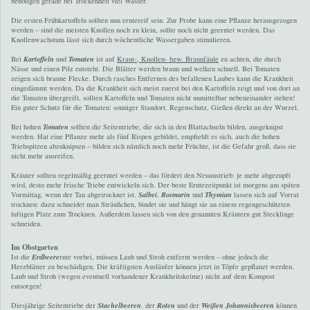
benötigen gerade bei Trockenheit viel Wasser.
Die ersten Frühkartoffeln sollten nun erntereif sein. Zur Probe kann eine Pflanze herausgezogen
werden – sind die meisten Knollen noch zu klein, sollte noch nicht geerntet werden. Das
Knollenwachstum lässt sich durch wöchentliche Wassergaben stimulieren.
Bei
Kartoffeln
und
Tomaten
ist auf
Kraut-, Knollen- bzw. Braunfäule
zu achten, die durch
Nässe und einen Pilz entsteht. Die Blätter werden braun und welken schnell. Bei Tomaten
zeigen sich braune Flecke. Durch rasches Entfernen des befallenen Laubes kann die Krankheit
eingedämmt werden. Da die Krankheit sich meist zuerst bei den Kartoffeln zeigt und von dort an
die Tomaten übergreift, sollten Kartoffeln und Tomaten nicht unmittelbar nebeneinander stehen!
Ein guter Schutz für die Tomaten: sonniger Standort, Regenschutz, Gießen direkt an der Wurzel.
Bei hohen
Tomaten
sollten die Seitentriebe, die sich in den Blattachseln bilden, ausgeknipst
werden. Hat eine Pflanze mehr als fünf Rispen gebildet, empfiehlt es sich, auch die hohen
Triebspitzen abzuknipsen – bilden sich nämlich noch mehr Früchte, ist die Gefahr groß, dass sie
nicht mehr ausreifen.
Kräuter sollten regelmäßig geerntet werden – das fördert den Neuaustrieb: je mehr abgezupft
wird, desto mehr frische Triebe entwickeln sich. Der beste Erntezeitpunkt ist morgens am späten
Vormittag, wenn der Tau abgetrocknet ist.
Salbei
,
Rosmarin
und
Thymian
lassen sich auf Vorrat
trocknen: dazu schneidet man Sträußchen, bindet sie und hängt sie an einem regengeschützten
luftigen Platz zum Trocknen. Außerdem lassen sich von den genannten Kräutern gut Stecklinge
schneiden.
Im Obstgarten
Ist die
Erdbeere
rnte vorbei, müssen Laub und Stroh entfernt werden – ohne jedoch die
Herzblätter zu beschädigen. Die kräftigsten Ausläufer können jetzt in Töpfe gepflanzt werden.
Laub und Stroh (wegen eventuell vorhandener Krankheitskeime) nicht auf dem Kompost
entsorgen!
Diesjährige Seitentriebe der
Stachelbeeren
, der
Roten
und der
Weißen Johannisbeeren
können