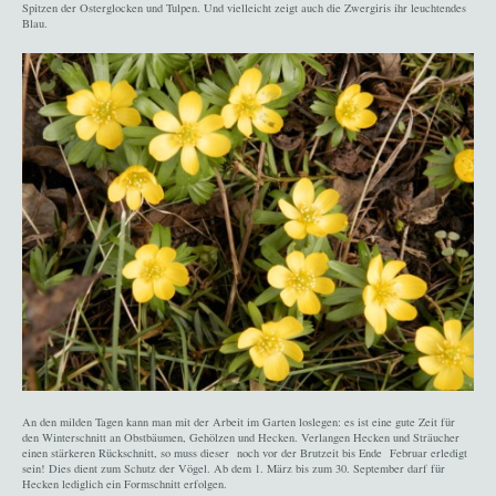
Spitzen der Osterglocken und Tulpen. Und vielleicht zeigt auch die Zwergiris ihr leuchtendes
Blau.
An den milden Tagen kann man mit der Arbeit im Garten loslegen: es ist eine gute Zeit für
den Winterschnitt an Obstbäumen, Gehölzen und Hecken. Verlangen Hecken und Sträucher
einen stärkeren Rückschnitt, so muss dieser noch vor der Brutzeit bis Ende Februar erledigt
sein! Dies dient zum Schutz der Vögel. Ab dem 1. März bis zum 30. September darf für
Hecken lediglich ein Formschnitt erfolgen.