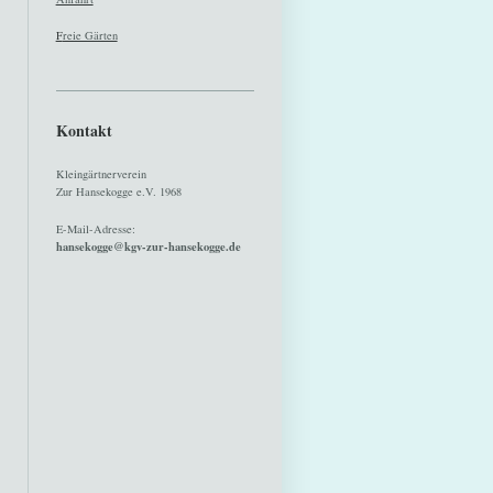
F
reie Gärten
Kontakt
Kleingärtnerverein
Zur Hansekogge e.V. 1968
E-Mail-Adresse:
hansekogge@kgv-zur-hansekogge.de