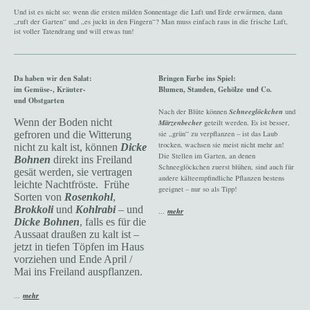
Und ist es nicht so: wenn die ersten milden Sonnentage die Luft und Erde erwärmen, dann
„ruft der Garten“ und „es juckt in den Fingern“? Man muss einfach raus in die frische Luft,
ist voller Tatendrang und will etwas tun!
Da haben wir den Salat:
Bringen Farbe ins Spiel:
im Gemüse-, Kräuter-
Blumen, Stauden, Gehölze
und Co.
und Obstgarten
Nach der Blüte können
Schneeglöckchen
und
Wenn der Boden nicht
Märzenbecher
geteilt werden. Es ist besser,
gefroren und die Witterung
sie „grün“ zu verpflanzen – ist das Laub
trocken, wachsen sie meist nicht mehr an!
nicht zu kalt ist, können
Dicke
Die Stellen im Garten, an denen
Bohnen
direkt ins Freiland
Schneeglöckchen zuerst blühen, sind auch für
gesät werden, sie vertragen
andere kälteempfindliche Pflanzen bestens
leichte Nachtfröste. Frühe
geeignet – nur so als Tipp!
Sorten von
Rosenkohl
,
Brokkoli
und
Kohlrabi
– und
...
mehr
Dicke Bohnen
, falls es für die
Aussaat draußen zu kalt ist –
jetzt in tiefen Töpfen im Haus
vorziehen und Ende April /
Mai ins Freiland auspflanzen.
...
mehr