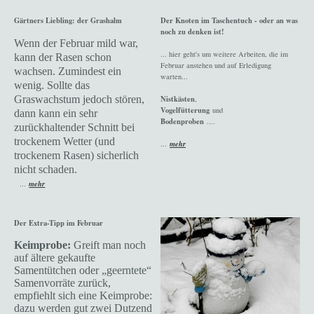
Gärtners Liebling: der Grashalm
Der Knoten im Taschentuch - oder an was
noch zu denken ist!
Wenn der Februar mild war,
... hier geht's um weitere Arbeiten, die im
kann der Rasen schon
Februar anstehen und auf Erledigung
wachsen. Zumindest ein
warten...
wenig. Sollte das
Graswachstum jedoch stören,
Nistkästen
,
Vogelfütterung
und
dann kann ein sehr
Bodenproben
....
zurückhaltender Schnitt bei
trockenem Wetter (und
...
mehr
trockenem Rasen) sicherlich
nicht schaden.
...
mehr
Der Extra-Tipp im Februar
Keimprobe:
Greift man noch
auf ältere gekaufte
Samentütchen oder „geerntete“
Samenvorräte zurück,
empfiehlt sich eine Keimprobe:
dazu werden gut zwei Dutzend