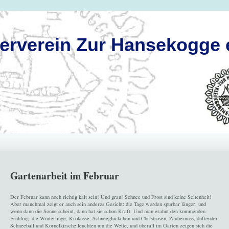
nerverein Zur Hansekogge 
Gartenarbeit im Februar
Der Februar kann noch richtig kalt sein! Und grau! Schnee und Frost sind keine Seltenheit!
Aber manchmal zeigt er auch sein anderes Gesicht: die Tage werden spürbar länger, und
wenn dann die Sonne scheint, dann hat sie schon Kraft. Und man erahnt den kommenden
Frühling: die Winterlinge, Krokusse, Schneeglöckchen und Christrosen, Zaubernuss, duftender
Schneeball und Kornelkirsche leuchten um die Wette, und überall im Garten zeigen sich die