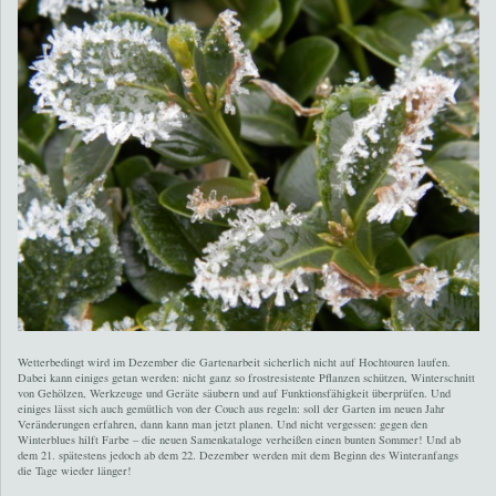
Wetterbedingt wird im Dezember die Gartenarbeit sicherlich nicht auf Hochtouren laufen.
Dabei kann einiges getan werden: nicht ganz so frostresistente Pflanzen schützen, Winterschnitt
von Gehölzen, Werkzeuge und Geräte säubern und auf Funktionsfähigkeit überprüfen. Und
einiges lässt sich auch gemütlich von der Couch aus regeln: soll der Garten im neuen Jahr
Veränderungen erfahren, dann kann man jetzt planen. Und nicht vergessen: gegen den
Winterblues hilft Farbe – die neuen Samenkataloge verheißen einen bunten Sommer! Und ab
dem 21. spätestens jedoch ab dem 22. Dezember werden mit dem Beginn des Winteranfangs
die Tage wieder länger!