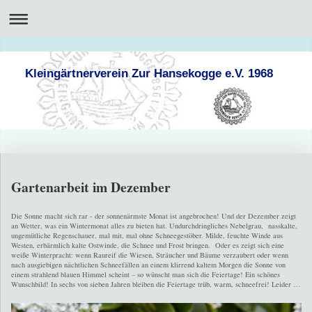
Kleingärtnerverein Zur Hansekogge e.V. 1968
Gartenarbeit im Dezember
Die Sonne macht sich rar - der sonnenärmste Monat ist angebrochen! Und der Dezember zeigt
an Wetter, was ein Wintermonat alles zu bieten hat. Undurchdringliches Nebelgrau, nasskalte,
ungemütliche Regenschauer, mal mit, mal ohne Schneegestöber. Milde, feuchte Winde aus
Westen, erbärmlich kalte Ostwinde, die Schnee und Frost bringen. Oder es zeigt sich eine
weiße Winterpracht: wenn Raureif die Wiesen, Sträucher und Bäume verzaubert oder wenn
nach ausgiebigen nächtlichen Schneefällen an einem klirrend kaltem Morgen die Sonne von
einem strahlend blauen Himmel scheint – so wünscht man sich die Feiertage! Ein schönes
Wunschbild! In sechs von sieben Jahren bleiben die Feiertage trüb, warm, schneefrei! Leider …