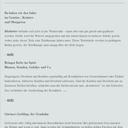
Da haben wir den Salat:
im Gemüse-, Kräuter-
und Obstgarten
Rhabarber
befindet sich jetzt in der Winterruhe – kann aber nun gut geteilt und gepflanzt
werden. Dafür wird die Wurzel ausgegraben und mit einem Spaten in mehrere Stücke geteilt,
wobei jedes dieser Teile eine Triebknospe haben muss. Diese Triebstücke werden in gedüngten
Boden gesetzt, die Triebknospe muss knapp über der Erde liegen.
...
mehr
Bringen Farbe ins Spiel:
Blumen, Stauden, Gehölze
und Co.
Eingelagerte Zwiebeln und Knollen regelmäßig auf Krankheiten wie Grauschimmel oder Fäulnis
kontrollieren. Infizierte Knollen und Zwiebeln entfernen. Sind die Knollen und Zwiebeln nur an
kleineren Stellen befallen, schneidet man die Stellen heraus und „desinfiziert“ sie mit Schwefel.
...
Das verhindert die Ausbreitung der Krankheit.
...
mehr
Gärtners Liebling: der Grashalm
Gefrorene oder völlig durchnässte Rasenflächen nicht betreten! Bei gefrorenem Gras knicken
die Halme und wenn es taut, dann werden die Schuhabdrücke zu hellen gelben Flecken auf dem