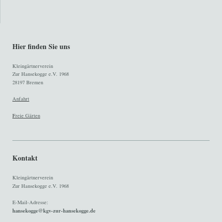
Hier finden Sie uns
Kleingärtnerverein
Zur Hansekogge e.V. 1968
28197 Bremen
Anfahrt
F
reie Gärten
Kontakt
Kleingärtnerverein
Zur Hansekogge e.V. 1968
E-Mail-Adresse:
hansekogge@kgv-zur-hansekogge.de