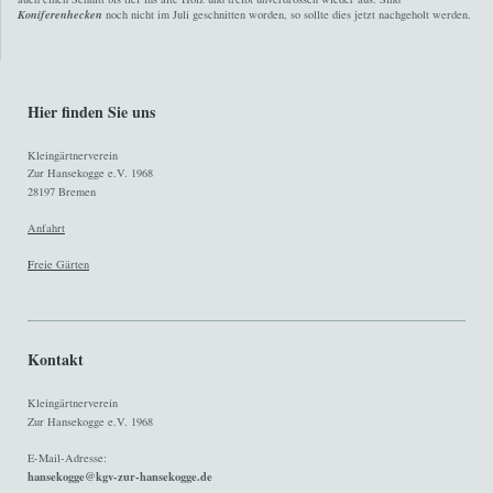
Koniferenhecken
noch nicht im Juli geschnitten worden, so sollte dies jetzt nachgeholt werden.
Hier finden Sie uns
Kleingärtnerverein
Zur Hansekogge e.V. 1968
28197 Bremen
Anfahrt
F
reie Gärten
Kontakt
Kleingärtnerverein
Zur Hansekogge e.V. 1968
E-Mail-Adresse:
hansekogge@kgv-zur-hansekogge.de