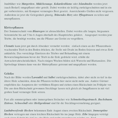
Juniblüher wie
Margeriten
,
Mädchenauge
,
Kokardenblume
oder
Islandmohn
werden jetzt
(nach Bedarf) umgepflanzt oder geteilt. Dabei werden sie kräftig zurückgeschnitten und in ein
gut vorbereitetes, mit Kompost vermengtes Beet gesetzt. Ausreichendes Gießen nicht vergessen.
Außerdem ist jetzt die Gelegenheit günstig,
Tränendes Herz
oder
Pfingstrosen
zu teilen und
umzupflanzen.
Kletterpflanzen
Der Sommerschnitt vom
Blauregen
ist abzuschließen. Dabei werden alle langen, biegsamen
Seitentriebe bis auf 5 bis 6 Augen oberhalb des Haupttriebes gekürzt. Ausgespart werden jene
Triebe, die benötigt werden, um die Pflanze am Gerüst zu vergrößern.
Clematis
kann jetzt gut durch Absenker vermehrt werden: einfach einen an der Pflanzenbasis
wachsenden Trieb in den Boden drücken, die Stelle mit Draht im Boden fixieren und etwas Erde
anhäufeln. Das vorsichtige Einritzen des Triebes und Behandlung mit einem
Bewurzelungshormon bevor der Trieb in die Erde gedrückt wird, erhöht die
Anwachswahrscheinlichkeit. Nach einigen Wochen bilden sich Wurzeln und Blattansätze, Die
Sprösslinge können dann von der Mutterpflanze getrennt und umgepflanzt werden.
Gehölze
Lavendel
Nach der Blüte werden
und
Salbei
zurückgeschnitten, dabei aber nicht zu tief in das
ältere Holz schneiden, denn die Pflanzen treiben hier meist nicht mehr aus. Andere Gärtner
empfehlen das Ausputzen der verblühten Rispen und ziehen einen Rückschnitt im Frühjahr vor.
Die aus dem Rückschnitt gewonnen Stecklinge lassen sich gleich als Jungpflanzen in mit viel
groben Sand vermengte Erde setzen.
Fast alle sommergrünen oder immergrünen Sträucher wie
Schmetterlingsstrauch
,
Buchsbaum
,
Zistrose
,
Schneeball
oder
Heiligenkraut
sind für die Stecklingsvermehrung geeignet.
Laubabwerfende Hecken
bekommen Ende August einen zweiten Rückschnitt.
Immergrüne
Hecken
vertragen nur einen leichten Rückschnitt bis ins junge Holz.
Eibe
hingegen verträgt
auch einen Schnitt bis tief ins alte Holz und treibt unverdrossen wieder aus. Sind