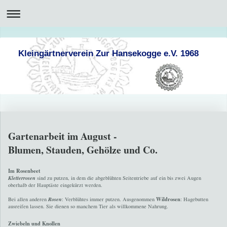
Kleingärtnerverein Zur Hansekogge e.V. 1968
Gartenarbeit im August -
Blumen, Stauden, Gehölze und Co.
Im Rosenbeet
Kletterrosen
sind zu putzen, in dem die abgeblühten Seitentriebe auf ein bis zwei Augen
oberhalb der Hauptäste eingekürzt werden.
Wildrosen
Bei allen anderen
Rosen
: Verblühtes immer putzen. Ausgenommen
: Hagebutten
ausreifen lassen. Sie dienen so manchem Tier als willkommene Nahrung.
Zwiebeln und Knollen