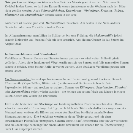
Osterglocken
und
Narzissen
können schon Ende des Monats gesetzt werden. Setzt man die
Zwiebel in den Rasen, so darf der Rasen die ersten (mindestens sechs Wochen) nach der Blüte
nicht gemäht werden. Auch
Schneeglöckchen
,
Kaiserkrone
,
Winterlinge
,
Krokusse
,
Tulpen
,
Blausterne
und
Märzenbecher
können schon in die Erde.
Außerdem ist es eine gute Zeit,
Herbstzeitlosen
zu setzen. Am besten in die Nähe anderer
Gewächse oder zum Verwildern in den Rasen.
Im Allgemeinen setzt man Lilien im Spätherbst bis zum Frühling, die
Madonnenlilie
jedoch
braucht Keimruhe und beginnt früh mit dem Austrieb. Aus diesem Grunde ist das Setzen im
August ideal.
Im Sommerblumen- und Staudenbeet
Verblühtes an Sommerblumen und Stauden immer putzen – so wird weiter Blühwilligkeit
gefördert. Aber: viele Insekten und Vögel ernähren sich von Samen, und falls man selber Samen
sammeln möchte, muss bis zur Reife gewartet werden. Also abwägen: Verblühtes putzen oder
stehen lassen!
Für Samensammler:
Samenkapseln einsammeln, auf Papier auslegen und trocknen. Danach
Pflanzenteile (Kapselhüllen, Blätter, etc. ) entfernen und die Samen in beschriftete
Papiertütchen füllen – und trocken verwahren. Samen von
Rittersporn
,
Scheinmohn
,
Eisenhut
oder
Alpenveilchen
sofort wieder aussäen – sie keimen am besten frisch und können in einem
kalten Kasten den Winter gut überstehen.
Jetzt ist die beste Zeit, um
Stecklinge
von frostempfindlichen Pflanzen zu schneiden. Dazu
schneidet man zirka 10 cm lange, kräftige, nicht blühende Triebe oberhalb eines Auges von der
Mutterpflanze, entfernt die Blätter und stutzt den Steckling bis direkt unterhalb eines
Blattansatzes zurück. Die Stecklinge werden in kleine Töpfe gesetzt und mit einer
durchsichtigen Plastikfolie überspannt. Schattig gestellt (auf Fensterbank oder im Gewächshaus)
sind die Stecklinge nach ungefähr einem Monat bewurzelt und können für die Überwinterung
unter Glas eingetopft werden.